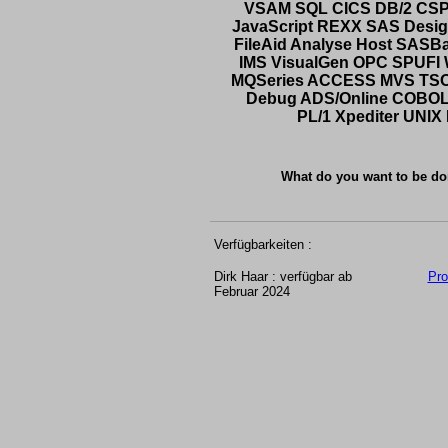
VSAM SQL CICS DB/2 CS
JavaScript REXX SAS Desi
FileAid Analyse Host SAS
IMS VisualGen OPC SPUFI 
MQSeries ACCESS MVS TSO
Debug ADS/Online COBO
PL/1 Xpediter UNI
What do you want to be do
Verfügbarkeiten :
Dirk Haar : verfügbar ab
Pro
Februar 2024